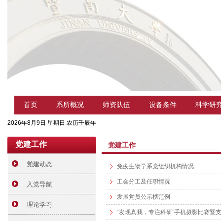
首页
系所概况
师资队伍
设备条件
科学研
2026年8月9日 星期日 农历壬辰年
党建工作
党建工作
党建动态
免疫生物学系党组织机构情况
工会分工及任职情况
入党导航
发展党员公示榜范例
理论学习
“发现真我，专注科研”手机摄影比赛暨