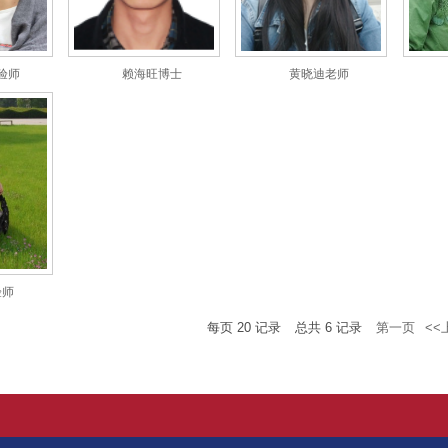
验师
赖海旺博士
黄晓迪老师
验师
每页
20
记录
总共
6
记录
第一页
<<