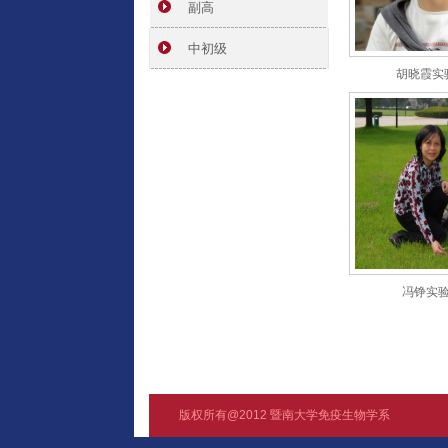
副高
中初级
胡晓霞实
冯铮实
版权所有@2012 暨南大学免疫生物学系