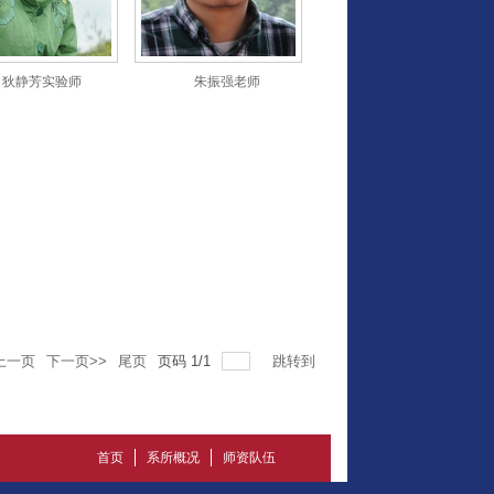
狄静芳实验师
朱振强老师
上一页
下一页>>
尾页
页码
1
/
1
跳转到
首页
系所概况
师资队伍