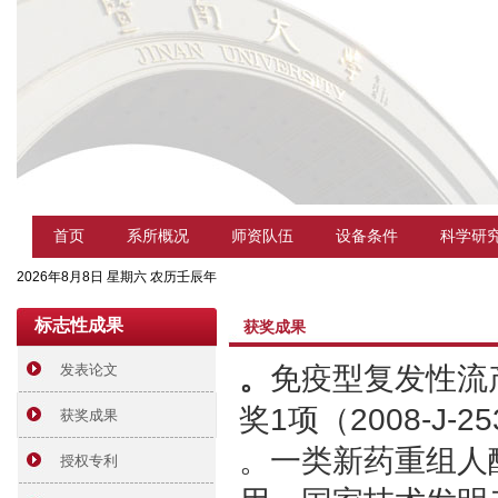
首页
系所概况
师资队伍
设备条件
科学研
2026年8月8日 星期六 农历壬辰年
标志性成果
获奖成果
发表论文
。
免疫型复发性流
奖1项（2008-J-253
获奖成果
。一类新药重组人
授权专利