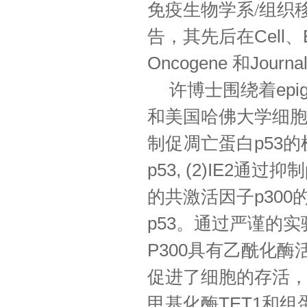
免疫生物学系/组织
告，其
先后在
Cell
、
Oncogene
和
Journa
许博士围绕着
epi
和美国哈佛大学细
制促凋亡蛋白
p53
的
p53, (2)IE2
通过抑制
的共激活因子
p300
p53
。通过严谨的实
P300
具有乙酰化酶
促进了细胞的存活
甲基化酶
TET1
和组