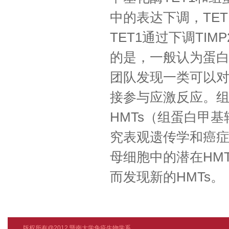
中的表达下调，
TET
TET1
通过下调
TIMP
的是，一般认为蛋
团队发现一类可以
接参与应激反应。
HMTs
（组蛋白甲基
究表观遗传学和癌
母细胞中的潜在
HMT
而发现新的
HMTs
。
版权所有@2012 暨南大学免疫生物学系